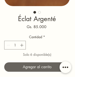
Éclat Argenté
Precio
Gs. 85.000
Cantidad
*
Solo 6 disponible(s)
Agregar al carrito
Plateado fino y luminoso, con un brillo sutil 
que eleva cualquier look sin exagerar.
Minimal, moderno y muy chic, ideal para 
quienes aman los accesorios que hablan 
solos.
.