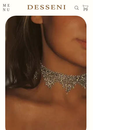
ME
NU