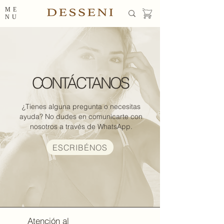
ME
NU
CONTÁCTANOS
¿Tienes alguna pregunta o necesitas
ayuda? No dudes en comunicarte con
nosotros a través de WhatsApp.
ESCRIBÉNOS
Atención al