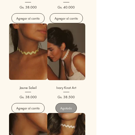
Precio
Precio
Gs. 38.000
Gs. 40.000
Agregar al carrito
Agregar al carrito
Jaune Soleil
Ivory Knot Art
Precio
Precio
Gs. 38.000
Gs. 38.500
Agregar al carrito
Agotado