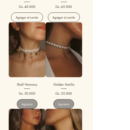
Precio
Precio
Gs. 40.000
Gs. 65.000
Agregar al carrito
Agregar al carrito
Shell Harmony
Golden Vanilla
Precio
Precio
Gs. 50.000
Gs. 55.000
Agotado
Agotado