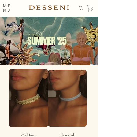
ME
NU
SUMMER '25
Miel Lace
Bleu Ciel