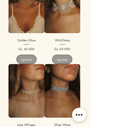
Golden Glow
Wild Daisy
Precio
Precio
Gs. 45.000
Gs. 65.000
Agotado
Agotado
Lace Whisper
Silver Wave