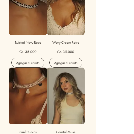
Twisted Navy Rope
Wavy Cream Retro
Precio
Precio
Gs. 38.000
Gs. 35.000
Agregar al carrito
Agregar al carrito
Sunlit Coins
Coastal Muse