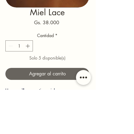
Miel Lace
Precio
Gs. 38.000
Cantidad
*
Solo 5 disponible(s)
Agregar al carrito
Un amarillo suave tipo miel que se ve 
delicado, femenino y muy elegante. Realza el 
bronceado y aporta un aire romántico que 
eleva cualquier look veraniego. 