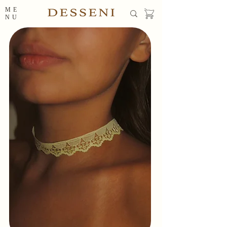
ME
NU