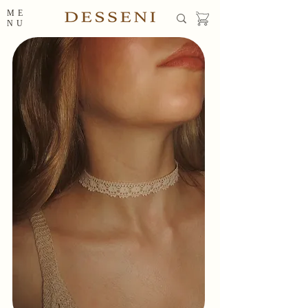
ME
NU