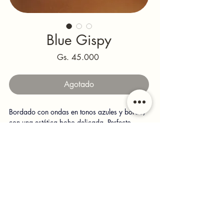
Blue Gispy
Precio
Gs. 45.000
Agotado
Bordado con ondas en tonos azules y bordó, 
con una estética boho delicada. Perfecto 
para darle color a looks neutros, vestidos 
vaporosos o una camisa abierta con top 
básico. Si deseas un detalle que llame la 
atención sin ser cargado, este es el indicado.