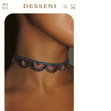
ME
NU