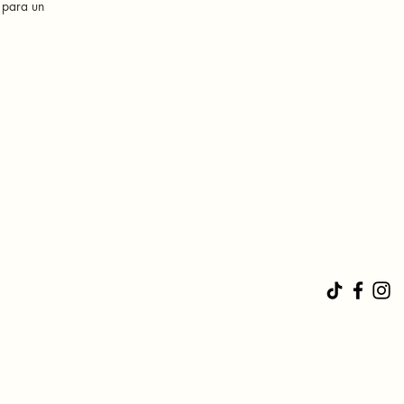
 para un 
dos 
sets o 
ccesorio 