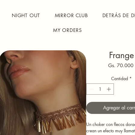
NIGHT OUT
MIRROR CLUB
DETRÁS DE D
MY ORDERS
Frange
Gs. 70.000
Cantidad
*
Agregar al carr
Un choker con flecos dora
crean un efecto muy llamat