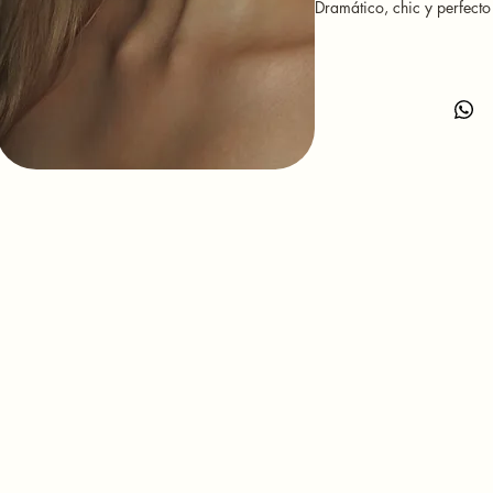
Dramático, chic y perfecto
look con actitud.
Queda increíble con: vesti
strapless, tops simples, cor
looks de fiesta donde el a
sea el centro del outfit.