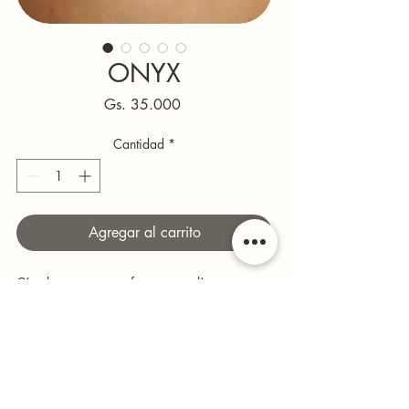
ONYX
Precio
Gs. 35.000
Cantidad
*
Agregar al carrito
Círculos negros que forman una línea 
perfecta alrededor del cuello. Limpio, gráfico 
y muy moderno.
Se imagina con: un look totalmente negro y 
actitud de pasarela.