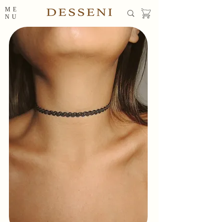
ME
NU