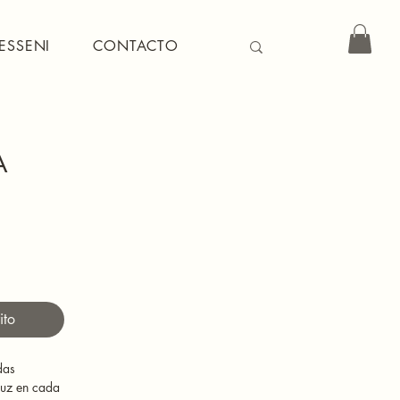
ESSENI
CONTACTO
A
Precio
ito
das 
luz en cada 