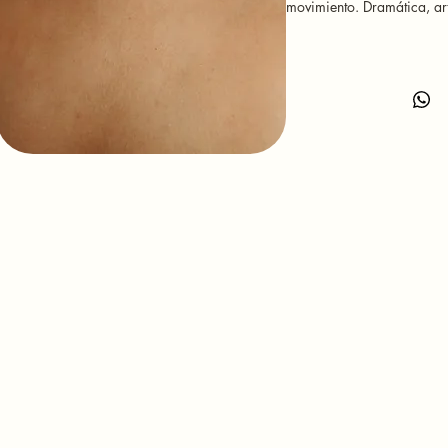
movimiento. Dramática, art
totalmente protagonista.
Queda brutal con: vestido 
simple o top strapless para
choker sea el centro del lo