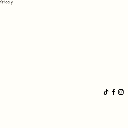
ística y 
negro 
 que el 
ok.