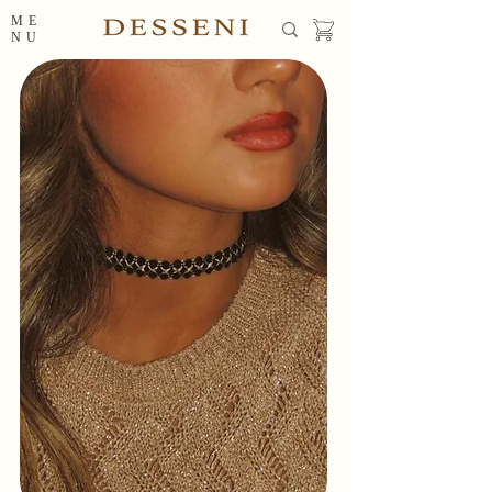
ME
NU