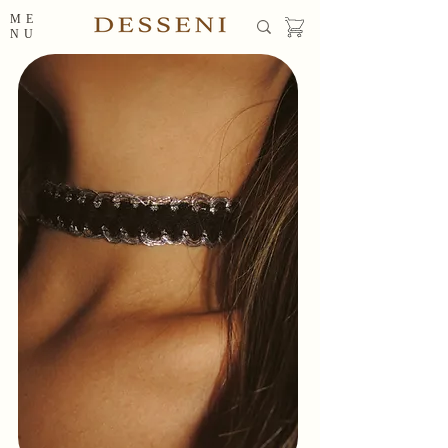
ME
NU